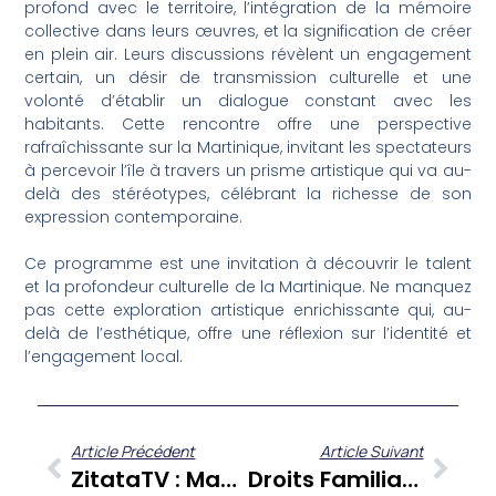
profond avec le territoire, l’intégration de la mémoire
collective dans leurs œuvres, et la signification de créer
en plein air. Leurs discussions révèlent un engagement
certain, un désir de transmission culturelle et une
volonté d’établir un dialogue constant avec les
habitants. Cette rencontre offre une perspective
rafraîchissante sur la Martinique, invitant les spectateurs
à percevoir l’île à travers un prisme artistique qui va au-
delà des stéréotypes, célébrant la richesse de son
expression contemporaine.
Ce programme est une invitation à découvrir le talent
et la profondeur culturelle de la Martinique. Ne manquez
pas cette exploration artistique enrichissante qui, au-
delà de l’esthétique, offre une réflexion sur l’identité et
l’engagement local.
Article Précédent
Article Suivant
ZitataTV : Madame Naiive Décrypte L’intimité Et Le Désir Dans ‘Au Gré Des Pages’
Droits Familiaux : Des Avocats De Martinique Démystifient Le Droit De Visite Et D’hébergement