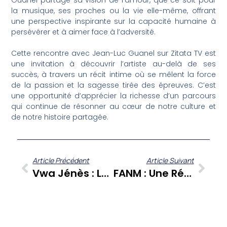
Guanel partage sa vision de l’amour, que ce soit pour
la musique, ses proches ou la vie elle-même, offrant
une perspective inspirante sur la capacité humaine à
persévérer et à aimer face à l’adversité.
Cette rencontre avec Jean-Luc Guanel sur Zitata TV est
une invitation à découvrir l’artiste au-delà de ses
succès, à travers un récit intime où se mêlent la force
de la passion et la sagesse tirée des épreuves. C’est
une opportunité d’apprécier la richesse d’un parcours
qui continue de résonner au cœur de notre culture et
de notre histoire partagée.
Article Précédent
Article Suivant
Vwa Jénès : Le CJC Décrypte L’engagement Des Jeunes Entre Syndicalisme Et Militantisme Associatif En Martinique
FANM : Une Rétrospective Inspirante Des Voix Féminines Caribéennes