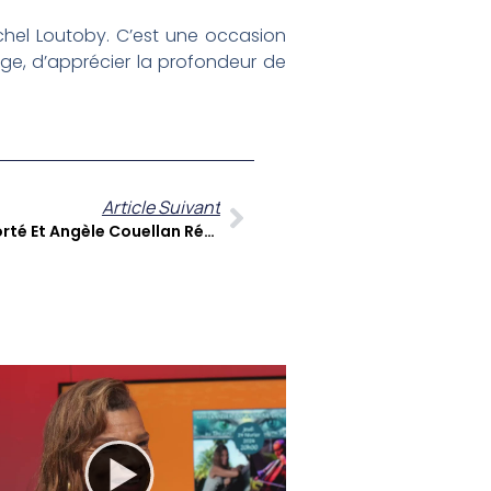
chel Loutoby. C’est une occasion
age, d’apprécier la profondeur de
Article Suivant
Fanm E96 : Les Voix De Laura Forté Et Angèle Couellan Résonnent En Martinique