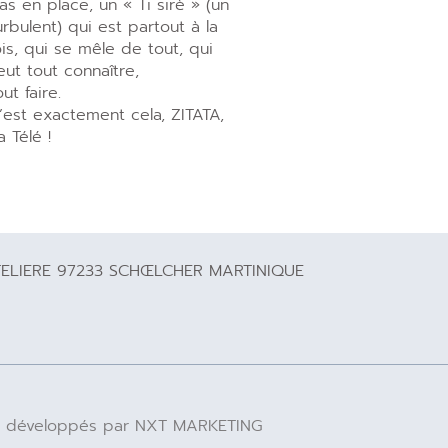
as en place, un « Ti sirè » (un
urbulent) qui est partout à la
ois, qui se mêle de tout, qui
eut tout connaître,
out faire.
’est exactement cela, ZITATA,
a Télé !
TELIERE 97233 SCHŒLCHER MARTINIQUE
 IA développés par NXT MARKETING