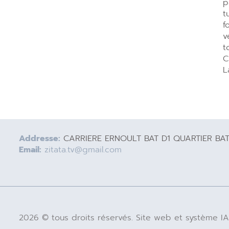
p
t
f
v
t
C
L
Addresse:
CARRIERE ERNOULT BAT D1 QUARTIER BA
Email:
zitata.tv@gmail.com
2026 © tous droits réservés. Site web et système