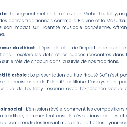
nte
: Le segment met en lumière Jean Michel Loutoby, un p
 des genres traditionnels comme la Biguine et la Mazurka.
 son impact sur l’identité musicale caribéenne, offra
es.
 cœur du débat
: L’épisode aborde l’importance cruciale
ons. Il explore les défis et les succès rencontrés dans
n sur le rôle de chacun dans la survie de nos traditions.
ntité créole
: La présentation du titre “Kouté Sa” n’est p
e reconnaissance de l’identité antillaise. L’analyse des p
que de Loutoby résonne avec l’expérience vécue par
oir social
: L’émission révèle comment les compositions 
tradition, commentent aussi les évolutions sociales et cu
é de comprendre les liens intimes entre l’art et les dynamiq