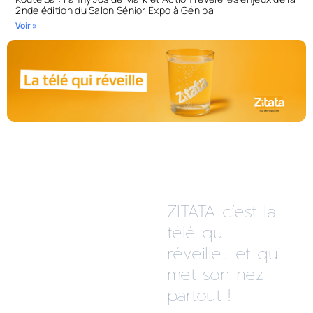
2nde édition du Salon Sénior Expo à Génipa
Voir »
ZITATA c’est la
télé qui
réveille... et qui
met son nez
partout !