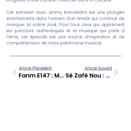
longévité d’une carrière musicale dans la Caraïbe.
Cet entretien avec Jimmy Ramasâmi est une plongée
enrichissante dans l’univers d’un artiste qui continue de
marquer la scène zouk. Pour tous ceux qui apprécient
les parcours authentiques et la musique qui parle à
l’âme, cet épisode est une source d’inspiration et de
compréhension de notre patrimoine musical.
Article Précédent
Article Suivant
Fanm E147 : Meryl Fabre Et Pascale Armede Explorent Travail, Bien-Être Et Patrimoine Caribéen
Sé Zafè Nou : Pierre Yokessa, Le Pionnier Du Logement Social Et De L’accompagnement Des Jeunes En Martinique