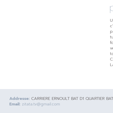
U
c
p
t
f
v
t
C
L
Addresse:
CARRIERE ERNOULT BAT D1 QUARTIER BA
Email:
zitata.tv@gmail.com