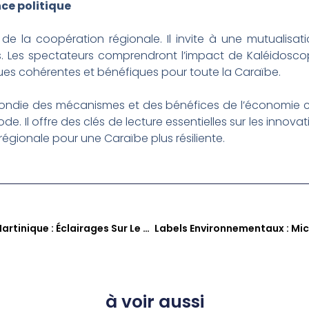
nce politique
e de la coopération régionale. Il invite à une mutualis
les. Les spectateurs comprendront l’impact de Kaléidoscop
s cohérentes et bénéfiques pour toute la Caraïbe.
die des mécanismes et des bénéfices de l’économie circu
de. Il offre des clés de lecture essentielles sur les innovati
égionale pour une Caraïbe plus résiliente.
Isabelle Dondin De L’IREPS Martinique : Éclairages Sur Le Mois Sans Tabac Et La Promotion De La Santé
à voir aussi