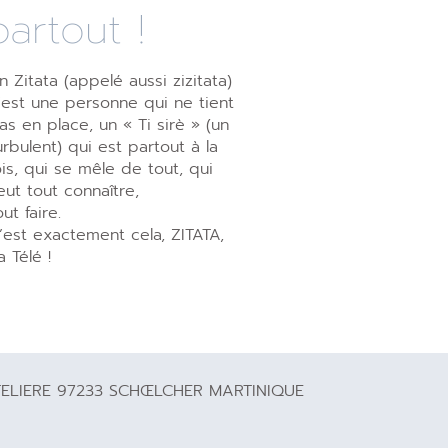
partout !
n Zitata (appelé aussi zizitata)
’est une personne qui ne tient
as en place, un « Ti sirè » (un
urbulent) qui est partout à la
ois, qui se mêle de tout, qui
eut tout connaître,
out faire.
’est exactement cela, ZITATA,
a Télé !
TELIERE 97233 SCHŒLCHER MARTINIQUE