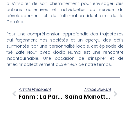
à s’inspirer de son cheminement pour envisager des
actions collectives et individuelles au service du
développement et de l’affirmation identitaire de la
Caraïbe.
Pour une compréhension approfondie des trajectoires
qui façonnent nos sociétés et un aperçu des défis
surmontés par une personnalité locale, cet épisode de
“Sé Zafè Nou” avec Klodia Numa est une rencontre
incontournable. Une occasion de s’inspirer et de
réfléchir collectivement aux enjeux de notre temps.
Article Précédent
Article Suivant
Fanm : La Parole Aux Femmes De Martinique Avec Lou Ann’ Laventure Nestoret Et Anne Laurence Ebadere
Saïna Manotte : Confessions Intimes Et Parcours Artistique Dans A Cœur Ouvert