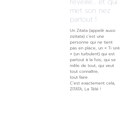
réveille... et qui
met son nez
partout !
Un Zitata (appelé aussi
zizitata) c’est une
personne qui ne tient
pas en place, un « Ti sirè
» (un turbulent) qui est
partout à la fois, qui se
mêle de tout, qui veut
tout connaître,
tout faire.
C’est exactement cela,
ZITATA, La Télé !