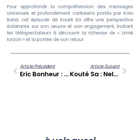
Pour approfondir la compréhension des messages
universels et profondément caribéens portés par Kolo
Barst, cet épisode de Kouté Sa offre une perspective
éclairante sur son œuvre et son engagement, invitant
les téléspectateurs à découvrir la richesse de « Limiè
lorizon » et la portée de son retour.
Article Précédent
Article Suivant
Eric Bonheur : Le Choix Audacieux D’une Carrière Artistique Entre Martinique Et Guyane
Kouté Sa : Nelson Foix, Un Regard Guadeloupéen Sur Le Thriller « Zion »