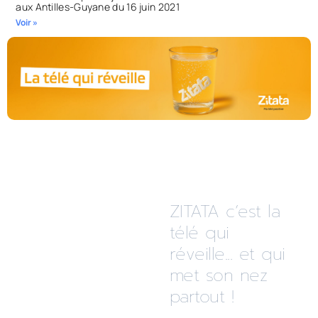
aux Antilles-Guyane du 16 juin 2021
Voir »
ZITATA c’est la
télé qui
réveille... et qui
met son nez
partout !