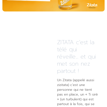
ZITATA c’est la
télé qui
réveille... et qui
met son nez
partout !
Un Zitata (appelé aussi
zizitata) c’est une
personne qui ne tient
pas en place, un « Ti sirè
» (un turbulent) qui est
partout à la fois, qui se