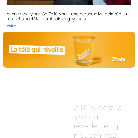
Yann Mievilly sur ‘Sé Zafè Nou’ : une perspective éclairée sur
les défis sociétaux antillais et guyanais
Voir »
ZITATA c’est la
télé qui
réveille... et qui
met son nez