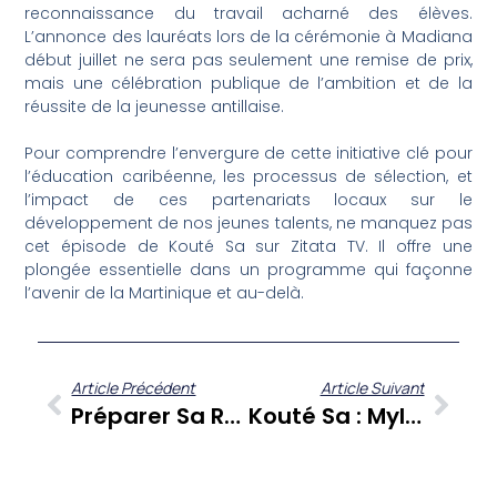
reconnaissance du travail acharné des élèves.
L’annonce des lauréats lors de la cérémonie à Madiana
début juillet ne sera pas seulement une remise de prix,
mais une célébration publique de l’ambition et de la
réussite de la jeunesse antillaise.
Pour comprendre l’envergure de cette initiative clé pour
l’éducation caribéenne, les processus de sélection, et
l’impact de ces partenariats locaux sur le
développement de nos jeunes talents, ne manquez pas
cet épisode de Kouté Sa sur Zitata TV. Il offre une
plongée essentielle dans un programme qui façonne
l’avenir de la Martinique et au-delà.
Article Précédent
Article Suivant
Préparer Sa Retraite : Daniel Annonay De La Mutuelle UFR Éclaire Les Agents Territoriaux Avant Le Forum De Martinique
Kouté Sa : Mylène Duclos Enchante Tropiques Atrium Avec Un Spectacle De Piano Chant