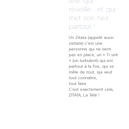
télé qui
réveille... et qui
met son nez
partout !
Un Zitata (appelé aussi
zizitata) c’est une
personne qui ne tient
pas en place, un « Ti sirè
» (un turbulent) qui est
partout à la fois, qui se
mêle de tout, qui veut
tout connaître,
tout faire.
C’est exactement cela,
ZITATA, La Télé !