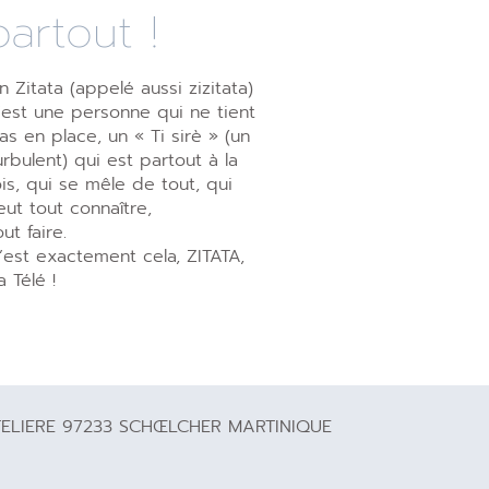
partout !
n Zitata (appelé aussi zizitata)
’est une personne qui ne tient
as en place, un « Ti sirè » (un
urbulent) qui est partout à la
ois, qui se mêle de tout, qui
eut tout connaître,
out faire.
’est exactement cela, ZITATA,
a Télé !
TELIERE 97233 SCHŒLCHER MARTINIQUE