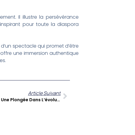
ement. Il illustre la persévérance
inspirant pour toute la diaspora
s d’un spectacle qui promet d’être
l offre une immersion authentique
es.
Article Suivant
André Lucrèce À Cœur Ouvert : Une Plongée Dans L’évolution De La Société Martiniquaise Et L’héritage Césaire-Ménil