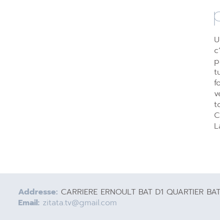
U
c
p
t
f
v
t
C
L
Addresse:
CARRIERE ERNOULT BAT D1 QUARTIER BA
Email:
zitata.tv@gmail.com