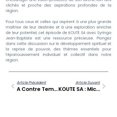
clichés et proche des aspirations profondes de la
région.
Pour tous ceux et celles qui aspirent à une plus grande
maîtrise de leur destinée et à une exploration enrichie
de leur potentiel, cet épisode de KOUTE SA avec Syringa
Jean-Baptiste est une ressource précieuse. Plongez
dans cette discussion sur le développement spirituel et
la reprise de pouvoir, des thèmes essentiels pour
l’épanouissement individuel et collectif dans notre
région.
Article Précédent
Article Suivant
A Contre Temps : Gérard Dorwling Carter Et Ses Chroniqueurs Offrent Un Éclairage Différent Sur L’actualité Des Antilles Et De La Guyane
KOUTE SA : Michel Destin De La DRAJES Martinique Éclaire La Grande Cause Nationale 2024 Et Le Sport-Santé Régional