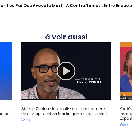
Empiétement : Vos Droits Clarifiés Par Des Avocats Martiniquais
à voir aussi
:
Steeve Zebina : les coulisses d’une carrière
Kouté 
emmes
de champion et sa Martinique à cœur ouvert
les en
Expo 
Voir »
Voir »