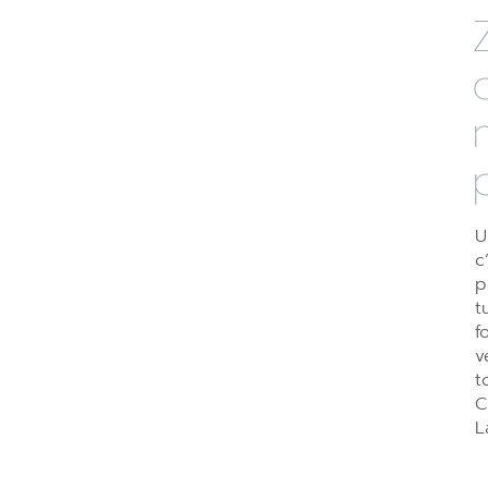
U
c
p
t
f
v
t
C
L