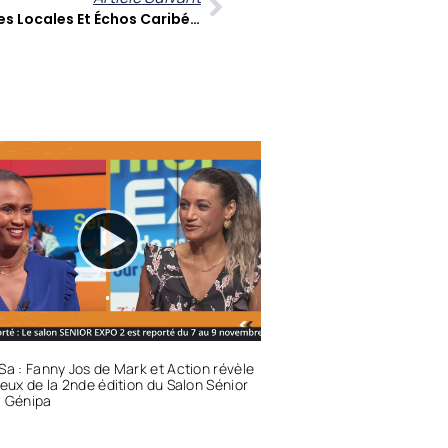
A Contre Temps : Entre Enquêtes Locales Et Échos Caribéens, Une Analyse Sans Concession
Sa : Fanny Jos de Mark et Action révèle
jeux de la 2nde édition du Salon Sénior
à Génipa