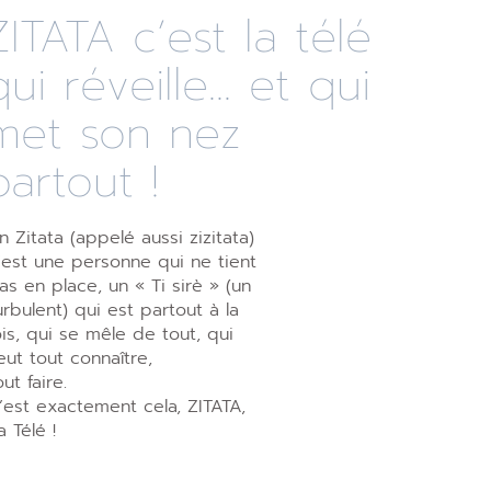
ZITATA c’est la télé
qui réveille... et qui
met son nez
partout !
n Zitata (appelé aussi zizitata)
’est une personne qui ne tient
as en place, un « Ti sirè » (un
urbulent) qui est partout à la
ois, qui se mêle de tout, qui
eut tout connaître,
out faire.
’est exactement cela, ZITATA,
a Télé !