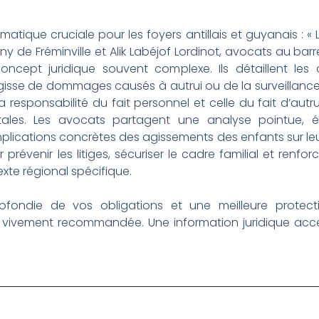
atique cruciale pour les foyers antillais et guyanais : «
fany de Fréminville et Alik Labéjof Lordinot, avocats au bar
concept juridique souvent complexe. Ils détaillent le
’agisse de dommages causés à autrui ou de la surveillanc
responsabilité du fait personnel et celle du fait d’autru
tales. Les avocats partagent une analyse pointue, ét
lications concrètes des agissements des enfants sur le
 prévenir les litiges, sécuriser le cadre familial et renf
te régional spécifique.
ondie de vos obligations et une meilleure protectio
vivement recommandée. Une information juridique access