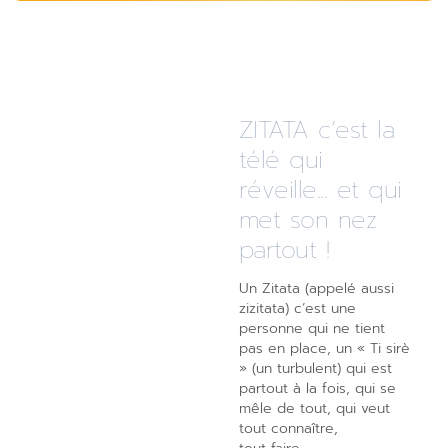
ZITATA c’est la
télé qui
réveille... et qui
met son nez
partout !
Un Zitata (appelé aussi
zizitata) c’est une
personne qui ne tient
pas en place, un « Ti sirè
» (un turbulent) qui est
partout à la fois, qui se
mêle de tout, qui veut
tout connaître,