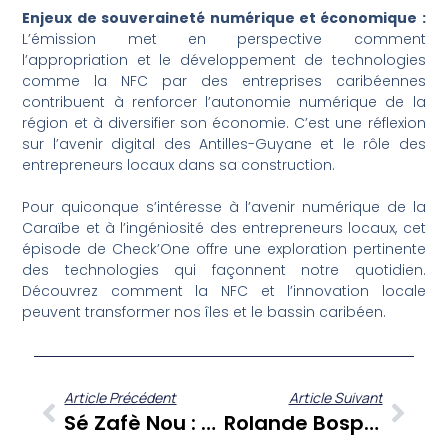
Enjeux de souveraineté numérique et économique :
L’émission met en perspective comment
l’appropriation et le développement de technologies
comme la NFC par des entreprises caribéennes
contribuent à renforcer l’autonomie numérique de la
région et à diversifier son économie. C’est une réflexion
sur l’avenir digital des Antilles-Guyane et le rôle des
entrepreneurs locaux dans sa construction.
Pour quiconque s’intéresse à l’avenir numérique de la
Caraïbe et à l’ingéniosité des entrepreneurs locaux, cet
épisode de Check’One offre une exploration pertinente
des technologies qui façonnent notre quotidien.
Découvrez comment la NFC et l’innovation locale
peuvent transformer nos îles et le bassin caribéen.
Article Précédent
Article Suivant
Sé Zafè Nou : Annick Ozier Lafontaine, Une Vie Au Service Des Antilles Et De La Guyane
Rolande Bospohre Dévoile ‘Kouté Sa’ : Un Appel Puissant À L’écoute De Nos Racines