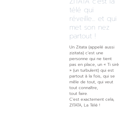
ZITATA c’est la
télé qui
réveille... et qui
met son nez
partout !
Un Zitata (appelé aussi
zizitata) c’est une
personne qui ne tient
pas en place, un « Ti sirè
» (un turbulent) qui est
partout à la fois, qui se
mêle de tout, qui veut
tout connaître,
tout faire.
C’est exactement cela,
ZITATA, La Télé !