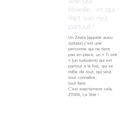
télé qui
réveille... et qui
met son nez
partout !
Un Zitata (appelé aussi
zizitata) c’est une
personne qui ne tient
pas en place, un « Ti sirè
» (un turbulent) qui est
partout à la fois, qui se
mêle de tout, qui veut
tout connaître,
tout faire.
C’est exactement cela,
ZITATA, La Télé !