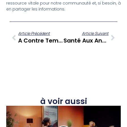
ressource vitale pour notre communauté et, si besoin, à
en partager les informations.
Article Précédent
Article Suivant
A Contre Temps : Gérard Dorwling Carter Et Ses Chroniqueurs Offrent Un Regard Neuf Sur L’actualité Des Antilles-Guyane
Santé Aux Antilles-Guyane : Le Dr Jean-Luc Fanon Éclaire Les Enjeux Du Projet Régional 2023-2028 Et De La Coopération Inter-Territoriale
à voir aussi