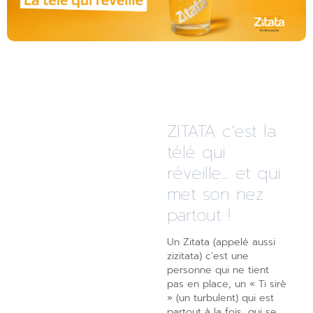
ZITATA c’est la
télé qui
réveille... et qui
met son nez
partout !
Un Zitata (appelé aussi
zizitata) c’est une
personne qui ne tient
pas en place, un « Ti sirè
» (un turbulent) qui est
partout à la fois, qui se