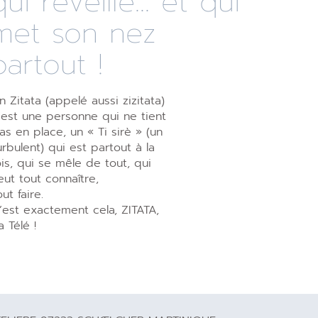
qui réveille... et qui
met son nez
partout !
n Zitata (appelé aussi zizitata)
’est une personne qui ne tient
as en place, un « Ti sirè » (un
urbulent) qui est partout à la
ois, qui se mêle de tout, qui
eut tout connaître,
out faire.
’est exactement cela, ZITATA,
a Télé !