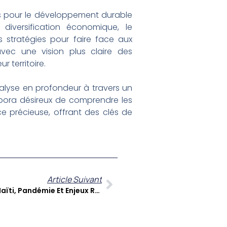
jeurs pour le développement durable
diversification économique, le
 stratégies pour faire face aux
avec une vision plus claire des
r territoire.
nalyse en profondeur à travers un
spora désireux de comprendre les
ce précieuse, offrant des clés de
Article Suivant
A Contre-Temps Du 7 Juillet : Haïti, Pandémie Et Enjeux Régionaux Au Cœur Des Débats