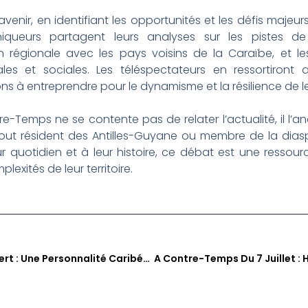
 l’avenir, en identifiant les opportunités et les défis ma
niqueurs partagent leurs analyses sur les pistes de 
 régionale avec les pays voisins de la Caraïbe, et les
es et sociales. Les téléspectateurs en ressortiront 
ons à entreprendre pour le dynamisme et la résilience de leu
-Temps ne se contente pas de relater l’actualité, il l’a
 tout résident des Antilles-Guyane ou membre de la dia
quotidien et à leur histoire, ce débat est une ressour
exités de leur territoire.
Daniel Chomet À Cœur Ouvert : Une Personnalité Caribéenne Se Dévoile Sans Détour Sur Zitata TV