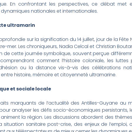
. En confrontant les perspectives, ce débat met en 
dynamiques nationales et internationales.
exte ultramarin
profondie sur la signification du 14 juillet, jour de la Fête
utre-mer. Les chroniqueurs, Nadia Celcal et Christian Bout
on de cette journée symbolique, souvent perçue différe
 comprendront comment l’histoire coloniale, les luttes
’adhésion ou la distance vis-à-vis des célébrations nat
ntre histoire, mémoire et citoyenneté ultramarine.
que et sociale locale
its marquants de l’actualité des Antilles-Guyane au moi
our analyser les défis socio-économiques persistants, le
i animent la région. Les discussions abordent des thèmes
la situation sanitaire post-crise, des enjeux de l’emploi, 
ttant aux téléspectateurs de mieux cerner les dynamiques en 