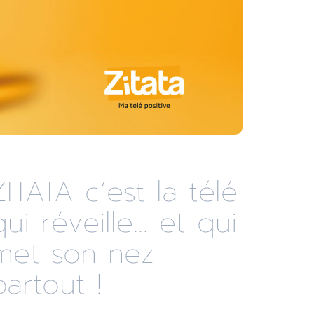
ZITATA c’est la télé
qui réveille... et qui
met son nez
partout !