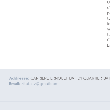
U
c
p
t
f
v
t
C
L
Addresse:
CARRIERE ERNOULT BAT D1 QUARTIER BA
Email:
zitata.tv@gmail.com