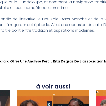
inique et la Guadeloupe, et comment la navigation traditi
istoire et leurs compétences maritimes.
die de l’initiative Le Défi Yole Trans Manche et de la 
ns à regarder cet épisode. C’est une occasion de saisir 
i fait le pont entre tradition et aspirations modernes.
Sé Zafè Nou : Jean Phillipe Valard Offre Une Analyse Percutante Des Enjeux Sociétaux Antillais
à voir aussi