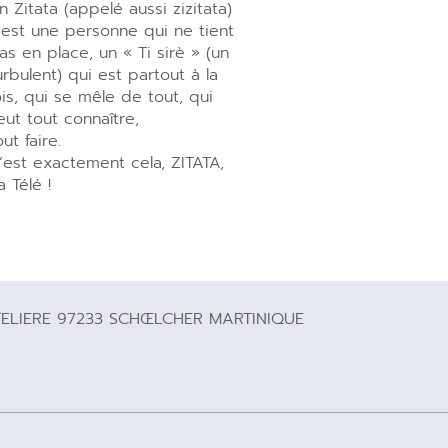
n Zitata (appelé aussi zizitata)
’est une personne qui ne tient
as en place, un « Ti sirè » (un
urbulent) qui est partout à la
ois, qui se mêle de tout, qui
eut tout connaître,
out faire.
’est exactement cela, ZITATA,
a Télé !
TELIERE 97233 SCHŒLCHER MARTINIQUE