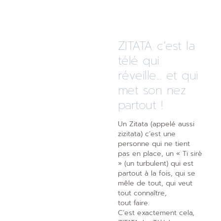
ZITATA c’est la
télé qui
réveille... et qui
met son nez
partout !
Un Zitata (appelé aussi
zizitata) c’est une
personne qui ne tient
pas en place, un « Ti sirè
» (un turbulent) qui est
partout à la fois, qui se
mêle de tout, qui veut
tout connaître,
tout faire.
C’est exactement cela,