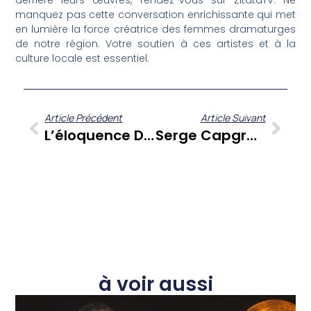
derrière leurs œuvres, rendez-vous sur ZitataTV. Ne
manquez pas cette conversation enrichissante qui met
en lumière la force créatrice des femmes dramaturges
de notre région. Votre soutien à ces artistes et à la
culture locale est essentiel.
Article Précédent
Article Suivant
L’éloquence Dramatique Au Féminin : Madjanie Leprix Et Daniely Francisque Sur FANM
Serge Capgras Dans « Sé Zafè Nou » : Parcours D’un Ingénieur Indépendant Et Bâtisseur Engagé En Martinique
à voir aussi