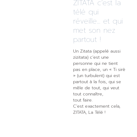
ZITATA c’est la
télé qui
réveille... et qui
met son nez
partout !
Un Zitata (appelé aussi
zizitata) c’est une
personne qui ne tient
pas en place, un « Ti sirè
» (un turbulent) qui est
partout à la fois, qui se
mêle de tout, qui veut
tout connaître,
tout faire.
C’est exactement cela,
ZITATA, La Télé !