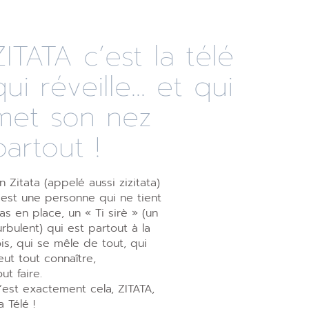
ZITATA c’est la télé
qui réveille... et qui
met son nez
partout !
n Zitata (appelé aussi zizitata)
’est une personne qui ne tient
as en place, un « Ti sirè » (un
urbulent) qui est partout à la
ois, qui se mêle de tout, qui
eut tout connaître,
out faire.
’est exactement cela, ZITATA,
a Télé !