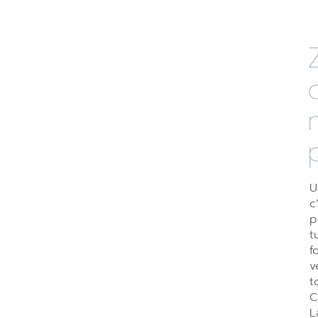
U
c
p
t
f
v
t
C
L