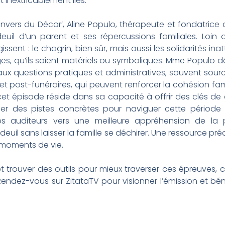
 inextricablement liés.
Envers du Décor’, Aline Populo, thérapeute et fondatrice
 deuil d’un parent et ses répercussions familiales. Loin
ssent : le chagrin, bien sûr, mais aussi les solidarités i
ages, qu’ils soient matériels ou symboliques. Mme Populo
ux questions pratiques et administratives, souvent source
et post-funéraires, qui peuvent renforcer la cohésion famil
de cet épisode réside dans sa capacité à offrir des clé
oser des pistes concrètes pour naviguer cette période 
les auditeurs vers une meilleure appréhension de la p
uil sans laisser la famille se déchirer. Une ressource p
 moments de vie.
t trouver des outils pour mieux traverser ces épreuves, 
endez-vous sur ZitataTV pour visionner l’émission et béné