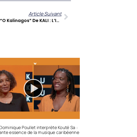
Article Suivant
KOUTE SA De Zitata TV Explore “O Kalinagos” De KALI : L’IA Au Service Des Origines Amérindiennes Des Caraïbes
Dominique Poullet interprète Kouté Sa :
rante essence de la musique caribéenne