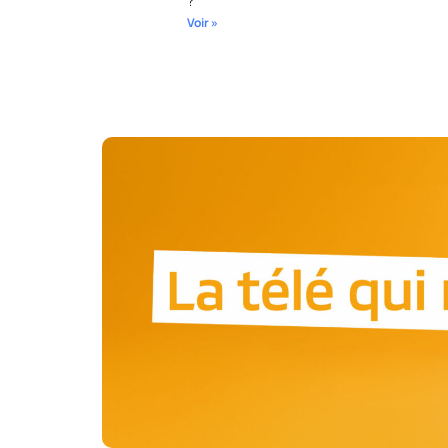
?
Voir »