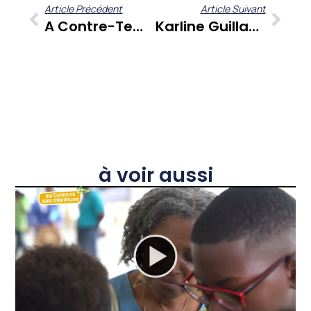
Article Précédent
Article Suivant
A Contre-Temps Du 30 Juin 2023 : L’actualité Des Antilles-Guyane Passée Au Crible Par Gérard Dorwling-Carter Et Ses Chroniqueurs
Karline Guillaume : L’entrepreneuriat Caribéen À La Loupe Avec La Fondatrice De L’agence Kfée’in Dans Kouté Sa
à voir aussi