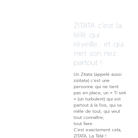
ZITATA c’est la
télé qui
réveille... et qui
met son nez
partout !
Un Zitata (appelé aussi
zizitata) c’est une
personne qui ne tient
pas en place, un « Ti sirè
» (un turbulent) qui est
partout à la fois, qui se
mêle de tout, qui veut
tout connaître,
tout faire.
C’est exactement cela,
ZITATA, La Télé !