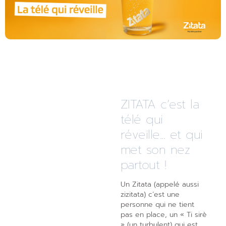
ZITATA c’est la
télé qui
réveille... et qui
met son nez
partout !
Un Zitata (appelé aussi
zizitata) c’est une
personne qui ne tient
pas en place, un « Ti sirè
» (un turbulent) qui est