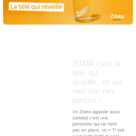
ZITATA c’est la
télé qui
réveille... et qui
met son nez
partout !
Un Zitata (appelé aussi
zizitata) c’est une
personne qui ne tient
pas en place, un « Ti sirè