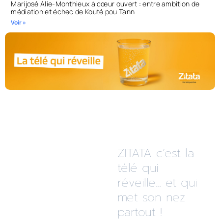
Marijosé Alie-Monthieux à cœur ouvert : entre ambition de
médiation et échec de Kouté pou Tann
Voir »
ZITATA c’est la
télé qui
réveille... et qui
met son nez
partout !