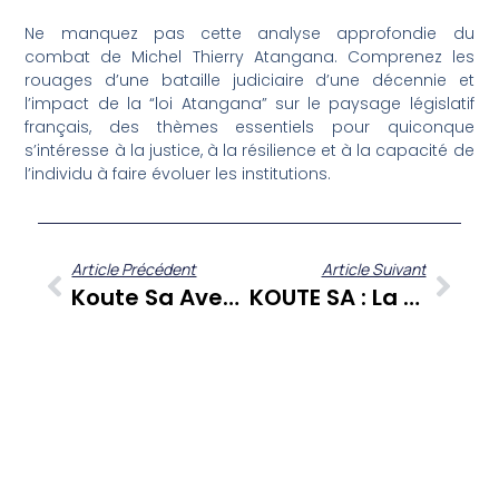
Ne manquez pas cette analyse approfondie du
combat de Michel Thierry Atangana. Comprenez les
rouages d’une bataille judiciaire d’une décennie et
l’impact de la “loi Atangana” sur le paysage législatif
français, des thèmes essentiels pour quiconque
s’intéresse à la justice, à la résilience et à la capacité de
l’individu à faire évoluer les institutions.
Article Précédent
Article Suivant
Koute Sa Avec Tanya St-Val : L’héritage D’une Voix Créole Avant Son Concert ‘Forever’
KOUTE SA : La Directrice De Cabinet De Rivière-Salée Dévoile Les Coulisses De La Silver Parade Et Son Rôle Dans La Vie Locale