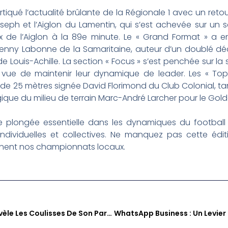
tiqué l’actualité brûlante de la Régionale 1 avec un retou
eph et l’Aiglon du Lamentin, qui s’est achevée sur un sc
ux de l’Aiglon à la 89e minute. Le « Grand Format » a e
nny Labonne de la Samaritaine, auteur d’un doublé décis
e Louis-Achille. La section « Focus » s’est penchée sur la 
 vue de maintenir leur dynamique de leader. Les « Top
e 25 mètres signée David Florimond du Club Colonial, tand
gique du milieu de terrain Marc-André Larcher pour le Gold
e plongée essentielle dans les dynamiques du football 
individuelles et collectives. Ne manquez pas cette édi
nnent nos championnats locaux.
Sé Zafè Nou : Sev Formal Révèle Les Coulisses De Son Parcours Avec Jean-Marc Kromwel