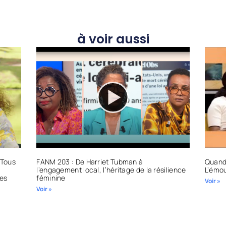
à voir aussi
 Tous
FANM 203 : De Harriet Tubman à
Quand 
l’engagement local, l’héritage de la résilience
L’émo
res
féminine
Voir »
Voir »