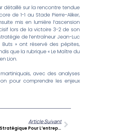
r détaillé sur la rencontre tendue
ore de 1-1 au Stade Pierre-Aliker,
nsuite mis en lumière l’ascension
if lors de la victoire 3-2 de son
stratégie de l’entraîneur Jean-Luc
 Buts » ont réservé des pépites,
is que la rubrique « Le Maître du
en Lion.
martiniquais, avec des analyses
tion pour comprendre les enjeux
Article Suivant
WhatsApp Business : Un Levier Stratégique Pour L’entrepreneuriat Caribéen Avec Coraline Boissard De Pics Your Life