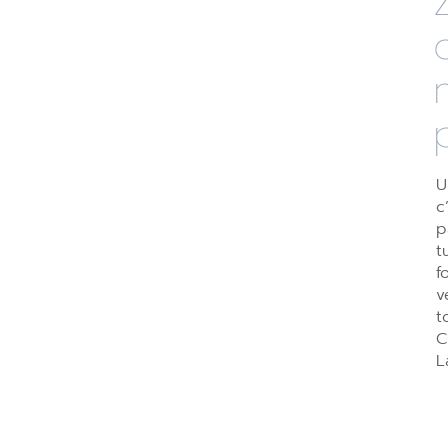
U
c
p
t
f
v
t
C
L