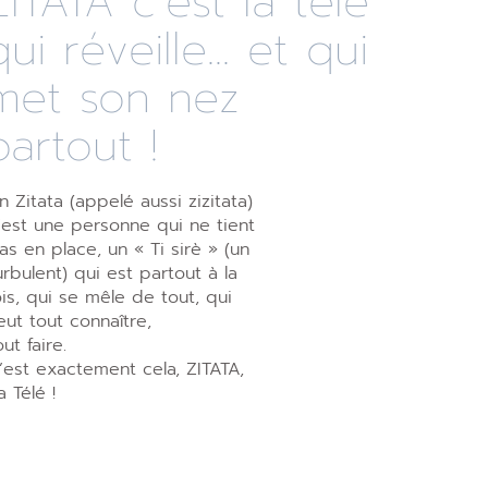
ZITATA c’est la télé
qui réveille... et qui
met son nez
partout !
n Zitata (appelé aussi zizitata)
’est une personne qui ne tient
as en place, un « Ti sirè » (un
urbulent) qui est partout à la
ois, qui se mêle de tout, qui
eut tout connaître,
out faire.
’est exactement cela, ZITATA,
a Télé !