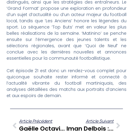
distingués, ainsi que les stratégies des entraîneurs. Le
‘Grand Format’ propose une exploration en profondeur
d’un sujet d’actualité ou d’un acteur majeur du football
local, tandis que ‘Les Anciens’ honore les légendes du
sport. La séquence ‘Top Buts’ met en valeur les plus
belles réalisations de la semaine. ‘Matinino’ se penche
ensuite sur l’émergence des jeunes talents et les
sélections régionales, avant que ‘Quoi de Neuf’ ne
conclue avec les dernières nouvelles et annonces
essentielles pour la communauté footballistique.
Cet épisode 21 est donc un rendez-vous complet pour
quiconque souhaite rester informé et connecté à
l’actualité vibrante du football martiniquais, des
analyses détaillées des matchs aux portraits d’anciens
et aux espoirs de demain.
Article Précédent
Article Suivant
Gaëlle Octavia : Un Parcours Inspirant Et Des Perspectives Engagées Sur La Caraïbe
Iman Delbois : Révélations Et Parcours De Vie, Une Entrevue Sans Filtre Sur A Cœur Ouvert