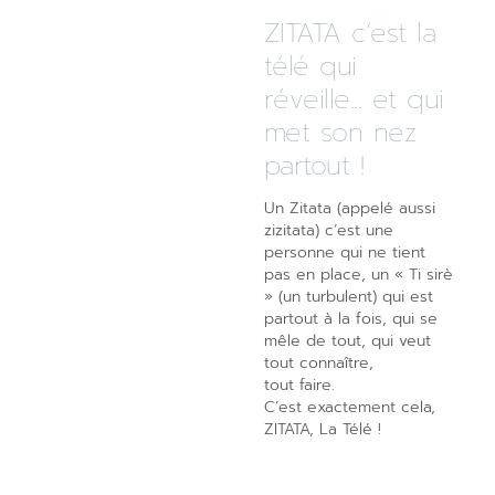
ZITATA c’est la
télé qui
réveille... et qui
met son nez
partout !
Un Zitata (appelé aussi
zizitata) c’est une
personne qui ne tient
pas en place, un « Ti sirè
» (un turbulent) qui est
partout à la fois, qui se
mêle de tout, qui veut
tout connaître,
tout faire.
C’est exactement cela,
ZITATA, La Télé !