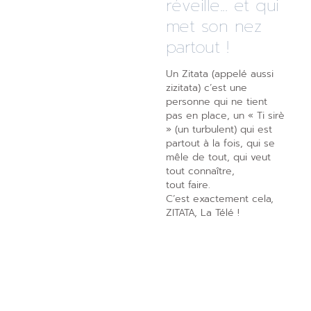
réveille... et qui
met son nez
partout !
Un Zitata (appelé aussi
zizitata) c’est une
personne qui ne tient
pas en place, un « Ti sirè
» (un turbulent) qui est
partout à la fois, qui se
mêle de tout, qui veut
tout connaître,
tout faire.
C’est exactement cela,
ZITATA, La Télé !