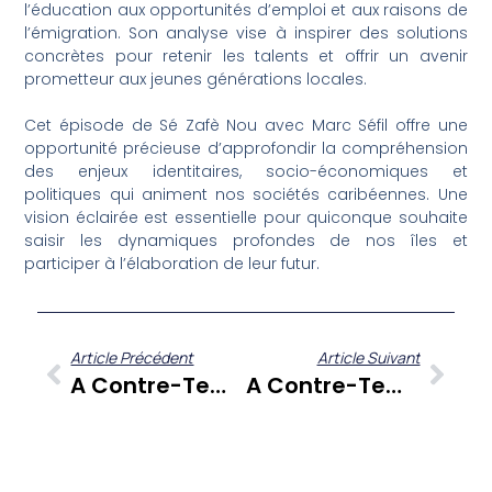
l’éducation aux opportunités d’emploi et aux raisons de
l’émigration. Son analyse vise à inspirer des solutions
concrètes pour retenir les talents et offrir un avenir
prometteur aux jeunes générations locales.
Cet épisode de Sé Zafè Nou avec Marc Séfil offre une
opportunité précieuse d’approfondir la compréhension
des enjeux identitaires, socio-économiques et
politiques qui animent nos sociétés caribéennes. Une
vision éclairée est essentielle pour quiconque souhaite
saisir les dynamiques profondes de nos îles et
participer à l’élaboration de leur futur.
Article Précédent
Article Suivant
A Contre-Temps : Analyse Approfondie Du Second Tour Présidentiel Et De L’actualité Aux Antilles-Guyane
A Contre-Temps Du 25 Avril 2022 : Décryptage Post-Électoral Et Perspectives Caribéennes