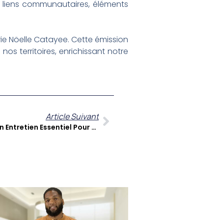
des liens communautaires, éléments
ie Nöelle Catayee. Cette émission
nos territoires, enrichissant notre
Article Suivant
Kali Se Livre Dans ‘Kouté Sa’ : Un Entretien Essentiel Pour Comprendre Son Parcours D’auteur-Compositeur-Interprète