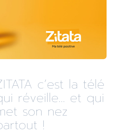
ZITATA c’est la télé
qui réveille... et qui
met son nez
partout !