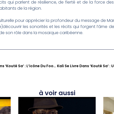
écits qui parlent de résilience, de fierté et de la force 
abitants de la région.
lturelle pour apprécier la profondeur du message de Mar
e)découvrir les sonorités et les récits qui forgent l’âme de 
e son rôle dans la mosaïque caribéenne.
Steeve Zébina Se Confie Dans ‘Kouté Sa’ : L’icône Du Football Martiniquais À Cœur Ouvert
à voir aussi