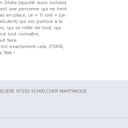
n Zitata (appelé aussi zizitata)
’est une personne qui ne tient
as en place, un « Ti sirè » (un
urbulent) qui est partout à la
ois, qui se mêle de tout, qui
eut tout connaître,
out faire.
’est exactement cela, ZITATA,
a Télé !
TELIERE 97233 SCHŒLCHER MARTINIQUE