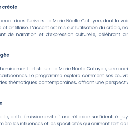
e créole
ore dans l’univers de Marie Nöelle Catayee, dont la voix
t antillaise. L’accent est mis sur l’utilisation du créole
 de narration et d’expression culturelle, célébrant ain
agée
cheminement artistique de Marie Nöelle Catayee, une carri
s caribéennes. Le programme explore comment ses œuvres
des thématiques contemporaines, offrant une perspective
e
e, cette émission invite à une réflexion sur l’identité g
ière les influences et les spécificités qui animent l’art 