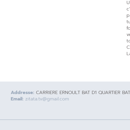
U
c
p
t
f
v
t
C
L
Addresse:
CARRIERE ERNOULT BAT D1 QUARTIER BA
Email:
zitata.tv@gmail.com