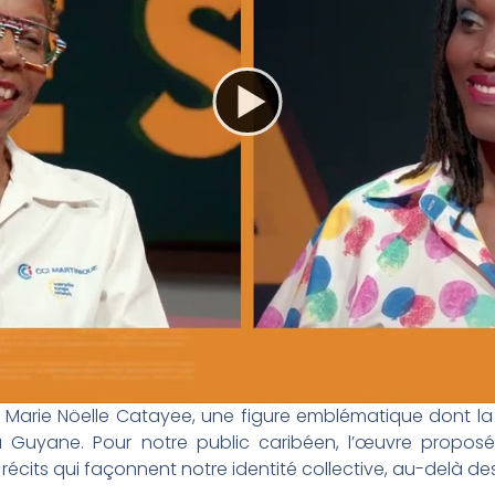
e Marie Nöelle Catayee, une figure emblématique dont 
a Guyane. Pour notre public caribéen, l’œuvre proposé
écits qui façonnent notre identité collective, au-delà des