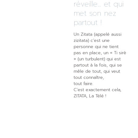
réveille... et qui
met son nez
partout !
Un Zitata (appelé aussi
zizitata) c’est une
personne qui ne tient
pas en place, un « Ti sirè
» (un turbulent) qui est
partout à la fois, qui se
mêle de tout, qui veut
tout connaître,
tout faire.
C’est exactement cela,
ZITATA, La Télé !