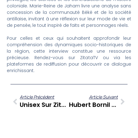
coloniale. Marie-Reine de Jaham livre une analyse sans
concession de la communauté Béké et de la société
antillaise, invitant à une réflexion sur leur mode de vie et
de pensée, le tout inspiré de faits et personnages réels.
Pour celles et ceux qui souhaitent approfondir leur
compréhension des dynamiques socio-historiques de
la région, cette interview constitue une ressource
précieuse. Rendez-vous sur ZitataTV ou via les
plateformes de rediffusion pour découvrir ce dialogue
enrichissant.
Article Précédent
Article Suivant
Unisex Sur ZitataTV : Quand Le Slow Sex Transforme Nos Relations Intimes
Hubert Bornil À Cœur Ouvert : Une Vie Dédiée Aux Médias Et À La Culture Martiniquaise