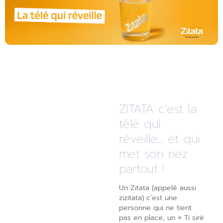
ZITATA c’est la
télé qui
réveille... et qui
met son nez
partout !
Un Zitata (appelé aussi
zizitata) c’est une
personne qui ne tient
pas en place, un « Ti sirè