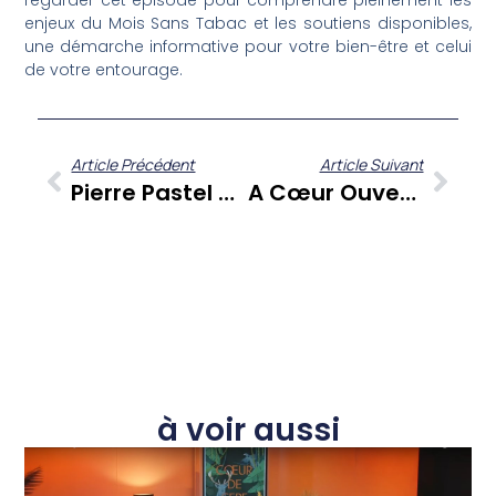
regarder cet épisode pour comprendre pleinement les
enjeux du Mois Sans Tabac et les soutiens disponibles,
une démarche informative pour votre bien-être et celui
de votre entourage.
Article Précédent
Article Suivant
Pierre Pastel Décrypte Les Fêlures Profondes Des Sociétés Antillo-Guyanaises Dans « Sé Zafè Nou »
A Cœur Ouvert : Joachim Des Ormeaux, L’artiste Aux Multiples Talents, Se Livre
à voir aussi