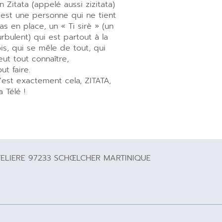
n Zitata (appelé aussi zizitata)
’est une personne qui ne tient
as en place, un « Ti sirè » (un
urbulent) qui est partout à la
ois, qui se mêle de tout, qui
eut tout connaître,
out faire.
’est exactement cela, ZITATA,
a Télé !
TELIERE 97233 SCHŒLCHER MARTINIQUE