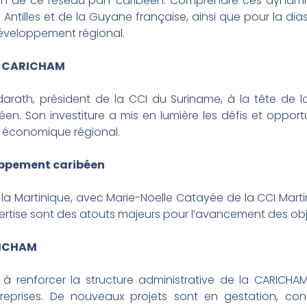
ein de ce réseau pan-caribéen. Comprendre ces dynamiqu
Antilles et de la Guyane française, ainsi que pour la dia
éveloppement régional.
la CARICHAM
Padarath, président de la CCI du Suriname, à la tête d
éen. Son investiture a mis en lumière les défis et oppor
t économique régional.
loppement caribéen
a Martinique, avec Marie-Nöelle Catayée de la CCI Martin
expertise sont des atouts majeurs pour l’avancement des ob
RICHAM
à renforcer la structure administrative de la CARICHAM
prises. De nouveaux projets sont en gestation, conç