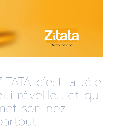
ZITATA c’est la télé
qui réveille... et qui
met son nez
partout !