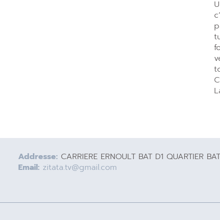
U
c
p
t
f
v
t
C
L
Addresse:
CARRIERE ERNOULT BAT D1 QUARTIER BA
Email:
zitata.tv@gmail.com