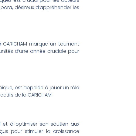
es est crucial pour les acteurs
spora, désireux d’appréhender les
e la CARICHAM marque un tournant
tunités d’une année cruciale pour
ique, est appelée à jouer un rôle
jectifs de la CARICHAM.
 et à optimiser son soutien aux
us pour stimuler la croissance