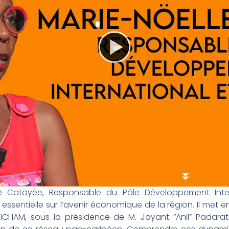
le Catayée, Responsable du Pôle Développement Inte
essentielle sur l’avenir économique de la région. Il met e
AM, sous la présidence de M. Jayant “Anil” Padarath,