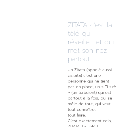
ZITATA c’est la
télé qui
réveille... et qui
met son nez
partout !
Un Zitata (appelé aussi
zizitata) c’est une
personne qui ne tient
pas en place, un « Ti sirè
» (un turbulent) qui est
partout à la fois, qui se
mêle de tout, qui veut
tout connaître,
tout faire.
C’est exactement cela,
ZITATA, La Télé !