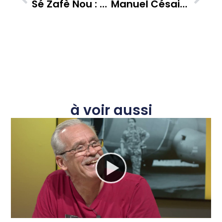
Sé Zafè Nou : Jean Lanoix Face Aux Enjeux Caribéens Avec Jean Marc Kromwel
Manuel Césaire, Directeur De Tropiques Atrium, Dévoile La Saison 2023-2024 : Quels Horizons Culturels Pour La Martinique ?
à voir aussi