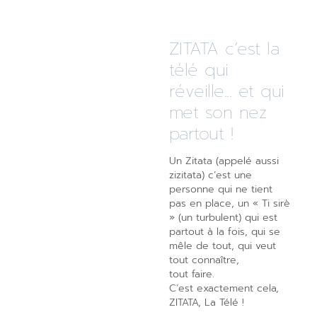
ZITATA c’est la
télé qui
réveille... et qui
met son nez
partout !
Un Zitata (appelé aussi
zizitata) c’est une
personne qui ne tient
pas en place, un « Ti sirè
» (un turbulent) qui est
partout à la fois, qui se
mêle de tout, qui veut
tout connaître,
tout faire.
C’est exactement cela,
ZITATA, La Télé !