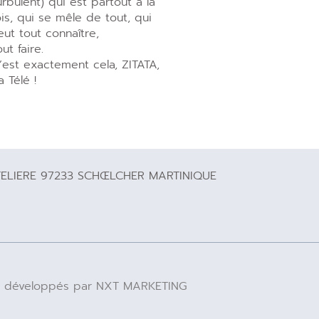
urbulent) qui est partout à la
ois, qui se mêle de tout, qui
eut tout connaître,
out faire.
’est exactement cela, ZITATA,
a Télé !
TELIERE 97233 SCHŒLCHER MARTINIQUE
 IA développés par NXT MARKETING