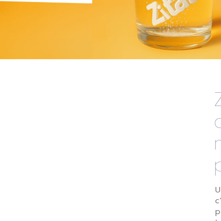
U
c
p