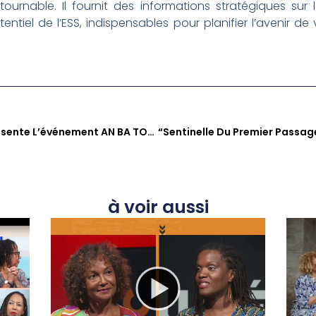
ournable. Il fournit des informations stratégiques su
ntiel de l’ESS, indispensables pour planifier l’avenir de
Kouté Sa : Thierry Vaton Présente L’événement AN BA TOL’, Entre Jazz Afro-Caribéen Et Transmission Au François
à voir aussi