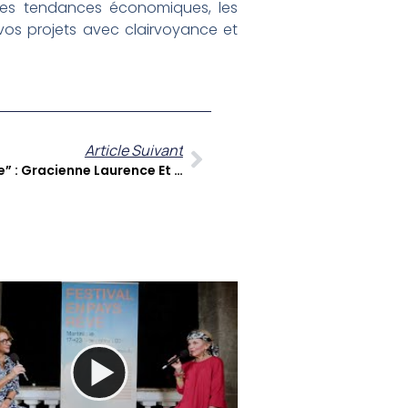
r les tendances économiques, les
 vos projets avec clairvoyance et
Article Suivant
“Sentinelle Du Premier Passage” : Gracienne Laurence Et Quatre Décennies De Maternité En Martinique