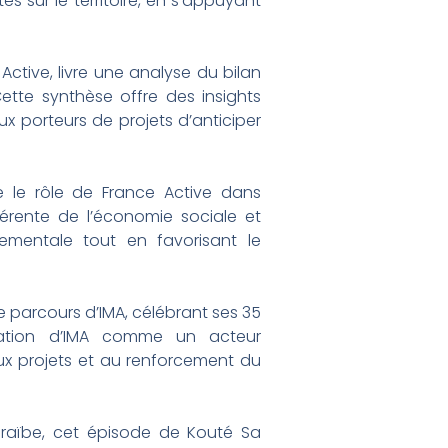
s sur le territoire, en s’appuyant
tive, livre une analyse du bilan
ette synthèse offre des insights
x porteurs de projets d’anticiper
e le rôle de France Active dans
rente de l’économie sociale et
ementale tout en favorisant le
le parcours d’IMA, célébrant ses 35
irmation d’IMA comme un acteur
ux projets et au renforcement du
araïbe, cet épisode de Kouté Sa