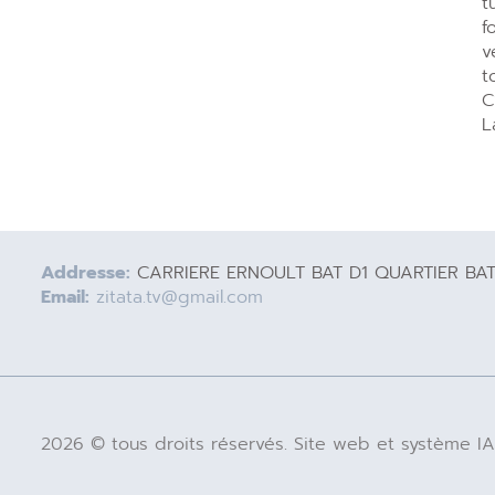
t
f
v
t
C
L
Addresse:
CARRIERE ERNOULT BAT D1 QUARTIER BA
Email:
zitata.tv@gmail.com
2026 © tous droits réservés. Site web et système