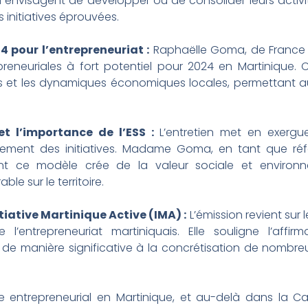
envisagent de développer ou de consolider leurs activité
initiatives éprouvées.
4 pour l’entrepreneuriat :
Raphaëlle Goma, de France Ac
reneuriales à fort potentiel pour 2024 en Martinique. C
rs et les dynamiques économiques locales, permettant au
t l’importance de l’ESS :
L’entretien met en exergu
ement des initiatives. Madame Goma, en tant que réfé
ment ce modèle crée de la valeur sociale et environn
 sur le territoire.
iative Martinique Active (IMA) :
L’émission revient sur 
l’entrepreneuriat martiniquais. Elle souligne l’aff
 de manière significative à la concrétisation de nombre
 entrepreneurial en Martinique, et au-delà dans la C