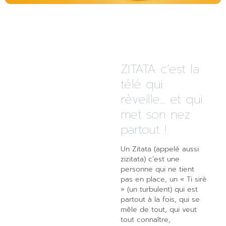
ZITATA c’est la
télé qui
réveille... et qui
met son nez
partout !
Un Zitata (appelé aussi
zizitata) c’est une
personne qui ne tient
pas en place, un « Ti sirè
» (un turbulent) qui est
partout à la fois, qui se
mêle de tout, qui veut
tout connaître,