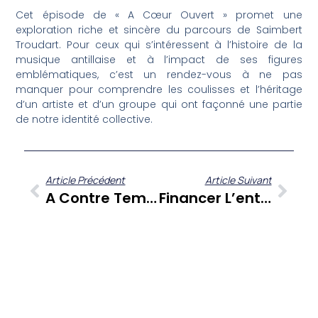
Cet épisode de « A Cœur Ouvert » promet une
exploration riche et sincère du parcours de Saimbert
Troudart. Pour ceux qui s’intéressent à l’histoire de la
musique antillaise et à l’impact de ses figures
emblématiques, c’est un rendez-vous à ne pas
manquer pour comprendre les coulisses et l’héritage
d’un artiste et d’un groupe qui ont façonné une partie
de notre identité collective.
Article Précédent
Article Suivant
A Contre Temps : Gérard Dorwling Carter Et Son Panel Offrent Une Autre Perspective Sur L’actualité Antillaise
Financer L’entrepreneuriat En Martinique : Décryptage Des Défis Et Opportunités