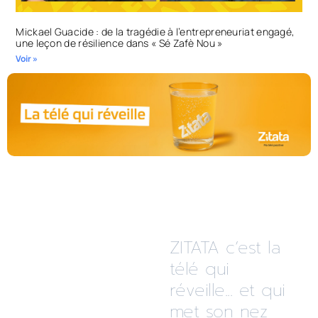
Mickael Guacide : de la tragédie à l’entrepreneuriat engagé,
une leçon de résilience dans « Sé Zafè Nou »
Voir »
ZITATA c’est la
télé qui
réveille... et qui
met son nez