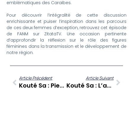
emblématiques des Caraïbes.
Pour découvrir l’intégralité de cette discussion
enrichissante et puiser l’inspiration dans les parcours
de ces deux femmes d’exception, retrouvez cet épisode
de FANM sur ZitataTV. Une occasion pertinente
d’approfondir la réflexion sur le rôle des figures
féminines dans la transmission et le développement de
notre région.
Article Précédent
Article Suivant
Kouté Sa : Pierric Fraizy Dévoile La Médiathèque “les Pitons Du Nord” Au Carbet
Kouté Sa : L’agriculture Martiniquaise S’inspire De Songhaï, Une Révolution Avec Malike Malsa