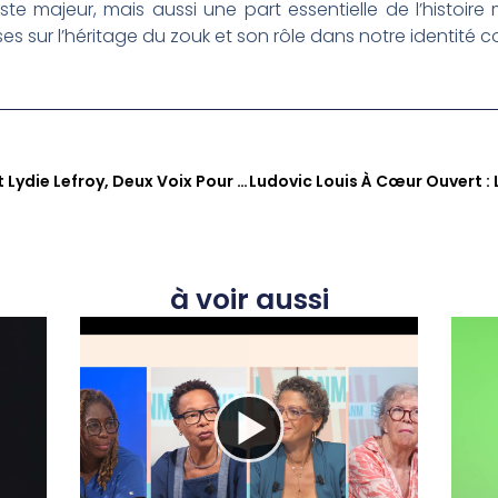
ste majeur, mais aussi une part essentielle de l’histoire m
s sur l’héritage du zouk et son rôle dans notre identité co
FANM E61 : Éléonore Hasler Et Lydie Lefroy, Deux Voix Pour L’empowerment En Martinique
à voir aussi