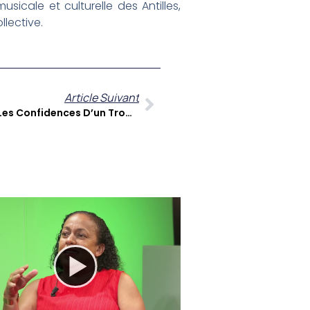
usicale et culturelle des Antilles,
llective.
Article Suivant
Ludovic Louis À Cœur Ouvert : Les Confidences D’un Trompettiste Caribéen Sur La Scène Musicale Internationale