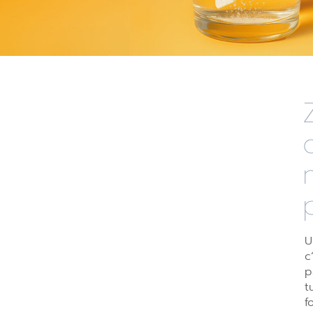
U
c
p
t
f