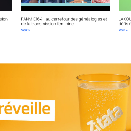
sion
FANM E164 : au carrefour des généalogies et
LAKOU 
e
de la transmission féminine
défis 
Voir »
Voir »