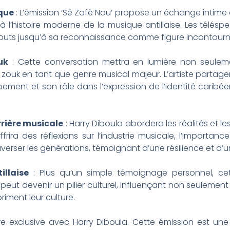
que
: L’émission ‘Sé Zafè Nou’ propose un échange intime a
à l’histoire moderne de la musique antillaise. Les télés
débuts jusqu’à sa reconnaissance comme figure incontourn
uk
: Cette conversation mettra en lumière non seulemen
u zouk en tant que genre musical majeur. L’artiste partag
nt et son rôle dans l’expression de l’identité caribéen
rrière musicale
: Harry Diboula abordera les réalités et le
offrira des réflexions sur l’industrie musicale, l’importance
erser les générations, témoignant d’une résilience et d’u
illaise
: Plus qu’un simple témoignage personnel, c
ut devenir un pilier culturel, influençant non seulement
priment leur culture.
 exclusive avec Harry Diboula. Cette émission est un