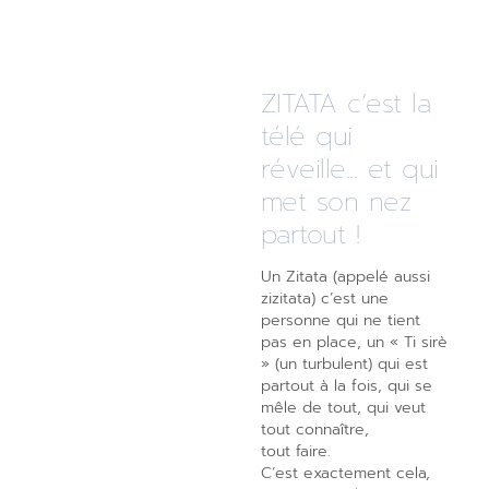
ZITATA c’est la
télé qui
réveille... et qui
met son nez
partout !
Un Zitata (appelé aussi
zizitata) c’est une
personne qui ne tient
pas en place, un « Ti sirè
» (un turbulent) qui est
partout à la fois, qui se
mêle de tout, qui veut
tout connaître,
tout faire.
C’est exactement cela,