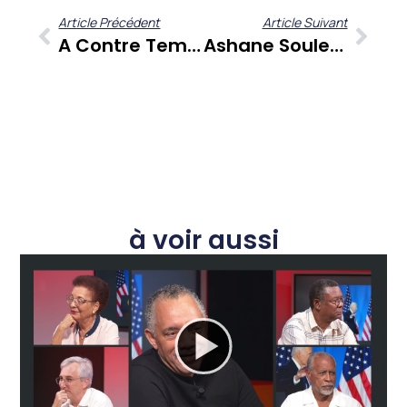
Article Précédent
Article Suivant
A Contre Temps : Gérard Dorwling Carter Et Ses Chroniqueurs Offrent Une Perspective Renouvelée Sur L’actualité Des Antilles-Guyane
Ashane Souleyman De Mirror Event Dévoile L’Urban Show : Un Hymne À La Culture Urbaine Caribéenne
à voir aussi