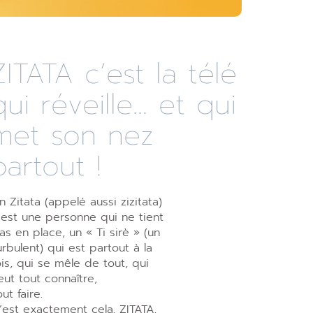
ZITATA c’est la télé
qui réveille... et qui
met son nez
partout !
n Zitata (appelé aussi zizitata)
’est une personne qui ne tient
as en place, un « Ti sirè » (un
urbulent) qui est partout à la
ois, qui se mêle de tout, qui
eut tout connaître,
out faire.
’est exactement cela, ZITATA,