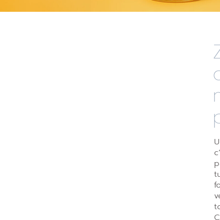
U
c
p
t
f
v
t
C