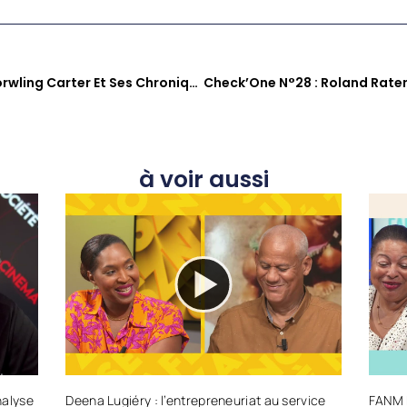
A Contre Temps : Gérard Dorwling Carter Et Ses Chroniqueurs Offrent Un Regard Critique Sur L’actualité Des Antilles
à voir aussi
nalyse
Deena Lugiéry : l’entrepreneuriat au service
FANM E