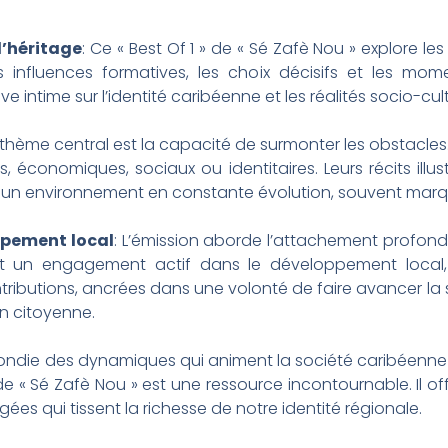
l’héritage
: Ce « Best Of 1 » de « Sé Zafè Nou » explore l
es influences formatives, les choix décisifs et les mo
ve intime sur l’identité caribéenne et les réalités socio-cult
 thème central est la capacité de surmonter les obstacles.
 économiques, sociaux ou identitaires. Leurs récits illus
 un environnement en constante évolution, souvent marq
ppement local
: L’émission aborde l’attachement profond d
 un engagement actif dans le développement local, la
tributions, ancrées dans une volonté de faire avancer la s
n citoyenne.
die des dynamiques qui animent la société caribéenne 
 » de « Sé Zafè Nou » est une ressource incontournable. Il 
es qui tissent la richesse de notre identité régionale.