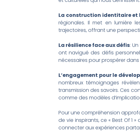
et culturelles qui nous définissent.
La construction identitaire et 
régionales. Il met en lumière l
trajectoires, offrant une perspecti
La résilience face aux défis
: Un
ont navigué des défis personnels,
nécessaires pour prospérer dans
L’engagement pour le dévelo
nombreux témoignages révèlent
transmission des savoirs. Ces con
comme des modèles d’implicatio
Pour une compréhension approfon
de vie inspirants, ce « Best Of 1
connecter aux expériences partagé