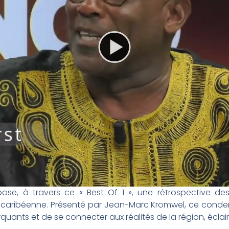
pose, à travers ce « Best Of 1 », une rétrospective de
 caribéenne. Présenté par Jean-Marc Kromwel, ce conden
uants et de se connecter aux réalités de la région, éclai