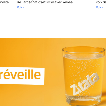
inalité
de l’artisanat d’art local avec Aimée
voix d
Voir »
Voir »