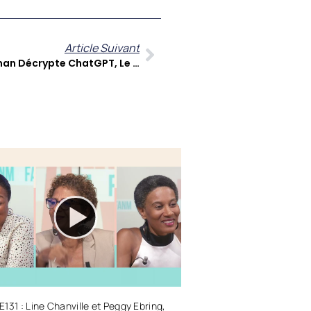
Article Suivant
Check’One N°28 : Roland Ratenan Décrypte ChatGPT, Le Stockage De Données, GTA VI Et L’actualité De Boeing
131 : Line Chanville et Peggy Ebring,