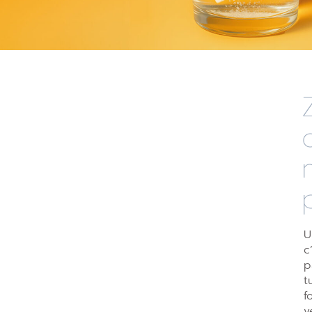
U
c
p
t
f
v