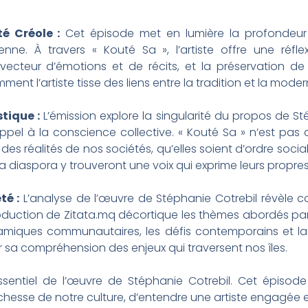
té Créole :
Cet épisode met en lumière la profondeur
éenne. À travers « Kouté Sa », l’artiste offre une réf
cteur d’émotions et de récits, et la préservation de 
nt l’artiste tisse des liens entre la tradition et la modern
tique :
L’émission explore la singularité du propos de St
l à la conscience collective. « Kouté Sa » n’est pas q
 des réalités de nos sociétés, qu’elles soient d’ordre soci
la diaspora y trouveront une voix qui exprime leurs propres
té :
L’analyse de l’œuvre de Stéphanie Cotrebil révèle 
oduction de Zitata.mq décortique les thèmes abordés par l
amiques communautaires, les défis contemporains et la r
 sa compréhension des enjeux qui traversent nos îles.
entiel de l’œuvre de Stéphanie Cotrebil. Cet épisode
ichesse de notre culture, d’entendre une artiste engagée et