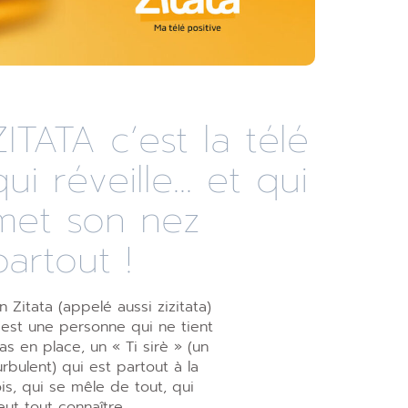
ZITATA c’est la télé
qui réveille... et qui
met son nez
partout !
n Zitata (appelé aussi zizitata)
’est une personne qui ne tient
as en place, un « Ti sirè » (un
urbulent) qui est partout à la
ois, qui se mêle de tout, qui
eut tout connaître,