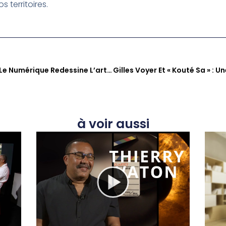
s territoires.
Check’One EP13 : Comment Le Numérique Redessine L’art Et La Culture Martiniquaise Avec TheCollabStudio Et Bele An Wout
à voir aussi