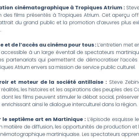
ation cinématographique à Tropiques Atrium :
Steve 
ion des films présentés à Tropiques Atrium. Cet aperçu 
 l’attrait du grand public et la promotion d’œuvres plus e
.
lle et de l’accès au cinéma pour tous :
L’entretien met en
cessible à un large éventail de spectateurs martiniquais.
les partenariats qui permettent de démocratiser l’accè
ues Atrium envers sa mission de service public culturel.
ir et moteur de la société antillaise :
Steve Zebin
 réalités, les histoires et les aspirations des peuples des
re dont les films peuvent stimuler le débat social, préserver
 enrichissant ainsi le dialogue interculturel dans la région.
 le septième art en Martinique :
L’épisode esquisse le
n matière de diffusion, les opportunités de production et l
e cinématographique martiniquaise. Les spectateurs appr