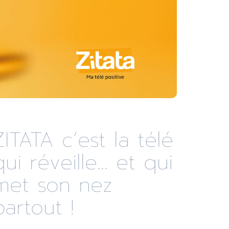
ZITATA c’est la télé
qui réveille... et qui
met son nez
partout !