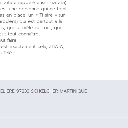
n Zitata (appelé aussi zizitata)
’est une personne qui ne tient
as en place, un « Ti sirè » (un
urbulent) qui est partout à la
ois, qui se mêle de tout, qui
eut tout connaître,
out faire.
’est exactement cela, ZITATA,
a Télé !
TELIERE 97233 SCHŒLCHER MARTINIQUE