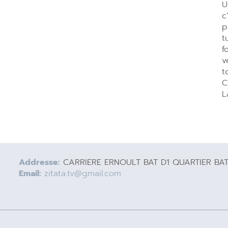
U
c
p
t
f
v
t
C
L
Addresse:
CARRIERE ERNOULT BAT D1 QUARTIER BA
Email:
zitata.tv@gmail.com