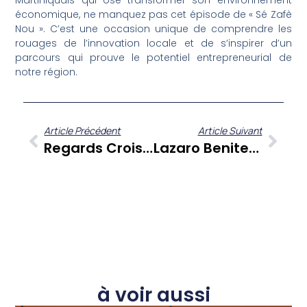
Martiniquais qui ose transformer son environnement
économique, ne manquez pas cet épisode de « Sé Zafè
Nou ». C’est une occasion unique de comprendre les
rouages de l’innovation locale et de s’inspirer d’un
parcours qui prouve le potentiel entrepreneurial de
notre région.
Article Précédent
Article Suivant
Regards Croisés Sur L’environnement Et Le Pouvoir Des Livres : Une Émission FANM Incontournable
Lazaro Benitez : La Danse Comme Miroir Des Inégalités Sociales, De Cuba À La Martinique
à voir aussi