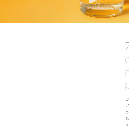
U
c
p
t
f