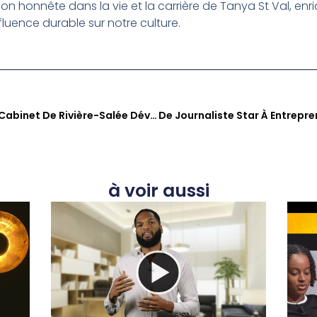
rsion honnête dans la vie et la carrière de Tanya St Val, e
fluence durable sur notre culture.
KOUTE SA : La Directrice De Cabinet De Rivière-Salée Dévoile Les Coulisses De La Silver Parade Et Son Rôle Dans La Vie Locale
à voir aussi