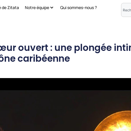
é de Zitata
Notre équipe
Qui sommes-nous ?
œur ouvert : une plongée int
cône caribéenne