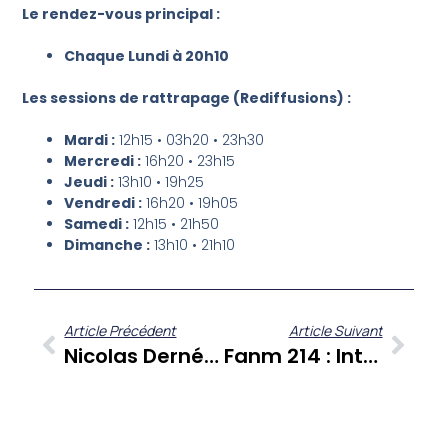
Le rendez-vous principal :
Chaque Lundi à 20h10
Les sessions de rattrapage (Rediffusions) :
Mardi :
12h15 • 03h20 • 23h30
Mercredi :
16h20 • 23h15
Jeudi :
13h10 • 19h25
Vendredi :
16h20 • 19h05
Samedi :
12h15 • 21h50
Dimanche :
13h10 • 21h10
Article Précédent
Article Suivant
Nicolas Derné : Une Plongée Photographique Au Cœur Des Enjeux Caribéens Dans “Jamais Trop D’art”
Fanm 214 : Intelligence Artificielle, Entrepreneuriat Et Leadership Féminin Pour Les Antilles