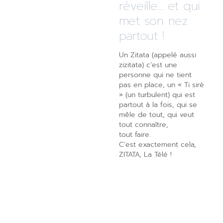
réveille... et qui
met son nez
partout !
Un Zitata (appelé aussi
zizitata) c’est une
personne qui ne tient
pas en place, un « Ti sirè
» (un turbulent) qui est
partout à la fois, qui se
mêle de tout, qui veut
tout connaître,
tout faire.
C’est exactement cela,
ZITATA, La Télé !