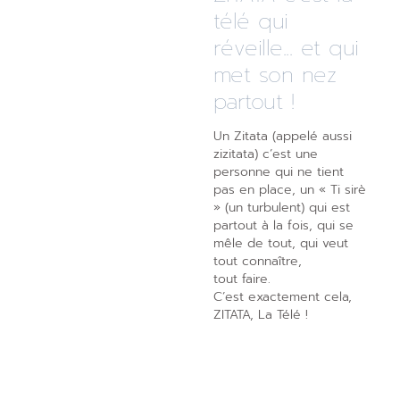
télé qui
réveille... et qui
met son nez
partout !
Un Zitata (appelé aussi
zizitata) c’est une
personne qui ne tient
pas en place, un « Ti sirè
» (un turbulent) qui est
partout à la fois, qui se
mêle de tout, qui veut
tout connaître,
tout faire.
C’est exactement cela,
ZITATA, La Télé !