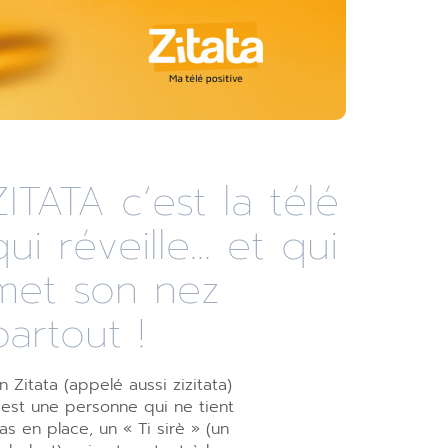
ZITATA c’est la télé
qui réveille... et qui
met son nez
partout !
n Zitata (appelé aussi zizitata)
’est une personne qui ne tient
as en place, un « Ti sirè » (un