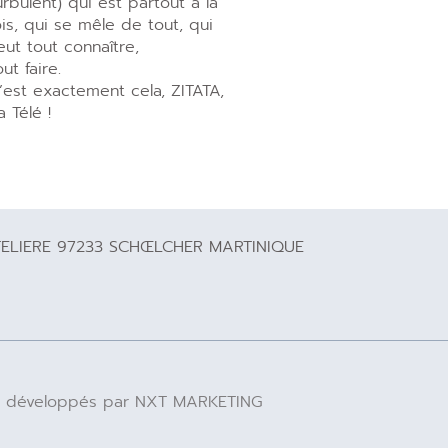
urbulent) qui est partout à la
ois, qui se mêle de tout, qui
eut tout connaître,
out faire.
’est exactement cela, ZITATA,
a Télé !
TELIERE 97233 SCHŒLCHER MARTINIQUE
 IA développés par NXT MARKETING