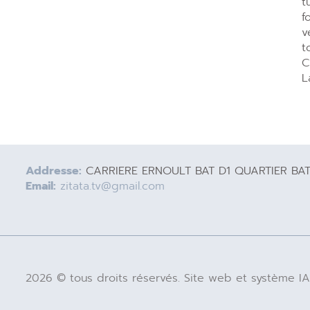
t
f
v
t
C
L
Addresse:
CARRIERE ERNOULT BAT D1 QUARTIER BA
Email:
zitata.tv@gmail.com
2026 © tous droits réservés. Site web et système