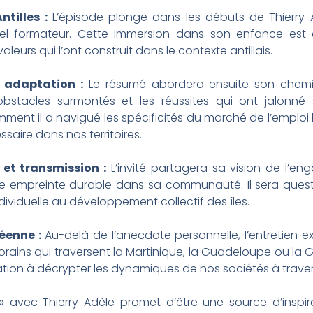
ntilles :
L’épisode plonge dans les débuts de Thierry 
urel formateur. Cette immersion dans son enfance est 
aleurs qui l’ont construit dans le contexte antillais.
t adaptation :
Le résumé abordera ensuite son chemi
 obstacles surmontés et les réussites qui ont jalonné
ent il a navigué les spécificités du marché de l’emploi lo
essaire dans nos territoires.
t transmission :
L’invité partagera sa vision de l’eng
une empreinte durable dans sa communauté. Il sera quest
dividuelle au développement collectif des îles.
éenne :
Au-delà de l’anecdote personnelle, l’entretien 
rains qui traversent la Martinique, la Guadeloupe ou la 
tation à décrypter les dynamiques de nos sociétés à trav
avec Thierry Adèle promet d’être une source d’inspirati