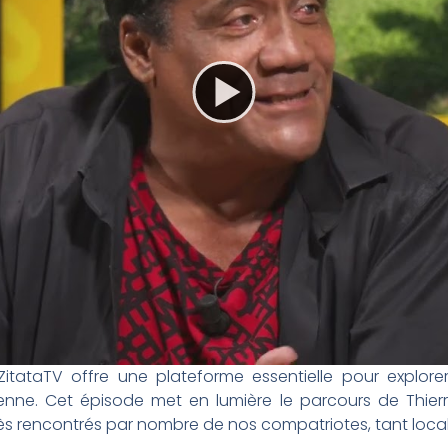
itataTV offre une plateforme essentielle pour explorer l
enne. Cet épisode met en lumière le parcours de Thierr
ccès rencontrés par nombre de nos compatriotes, tant loca