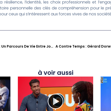
a résilience, l’identité, les choix professionnels et l’e
oire personnelle des clés de compréhension pour le prése
ur ceux qui s’intéressent aux forces vives de nos société
Christian Ursulet Se Confie : Un Parcours De Vie Entre Journalisme Et Engagement Citoyen Dans « Sé Zafè Nou »
à voir aussi