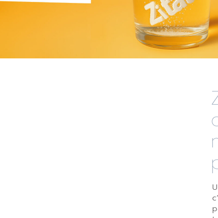
U
c
p