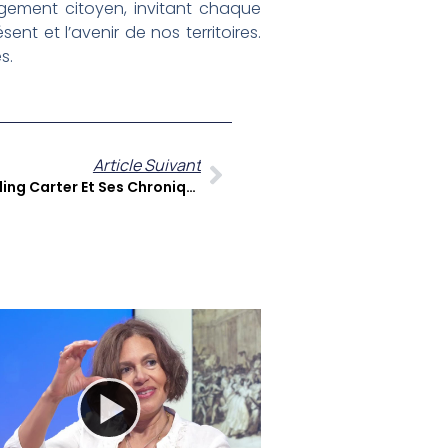
ngagement citoyen, invitant chaque
nt et l’avenir de nos territoires.
s.
Article Suivant
A Contre Temps : Gérard Dorwling Carter Et Ses Chroniqueurs Décryptent L’actualité Des Antilles-Guyane